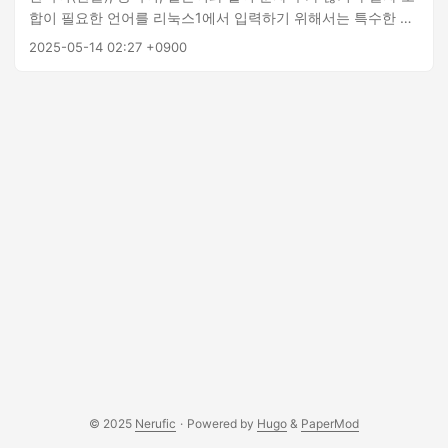
합이 필요한 언어를 리눅스1에서 입력하기 위해서는 특수한 입
력기가 필요합니다. 윈도우나 macOS에서는 이러한 입력기가
2025-05-14 02:27 +0900
운영체제에 기본적으로 통합되어 있어 사용자가 별도로 신경
쓸 필요가 없습니다. 반면, 리눅스에서는 사용하는 배포판에 따
라 입력기를 별도로 설치하고 설정해야 하는 경우가 많습니다.
리눅스 환경에서 비 서구권 언어를 입력할 때 입력기와 관련된
문제가 발생하는 경우가 종종 있습니다. 개발자들이 이러한 문
제를 효과적으로 해결하기 위해서는 리눅스의 입력기 시스템에
대한 이해가 필요합니다. 이 글에서는 리눅스의 입력기 시스템
을 구성하는 다양한 요소들의 역할 및 상호작용 방식, 동작 과정
을 자세히 살펴보겠습니다. ...
© 2025
Nerufic
·
Powered by
Hugo
&
PaperMod