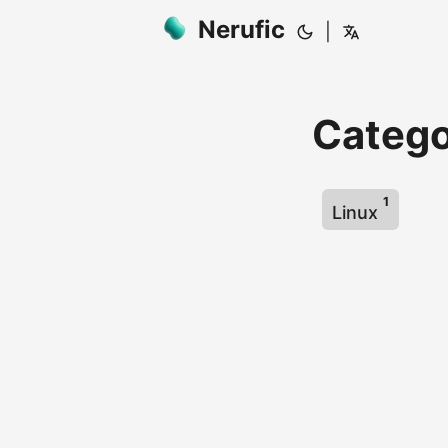
Nerufic
|
Catego
1
Linux